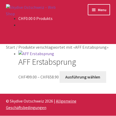
Skip
Skip
Menu
to
to
CHF
0.00
0 Produkts
navigation
content
Webshop
Warenkorb
Kasse
Start
/
Produkte verschlagwortet mit «AFF Erstabsprung»
AFF Erstabsprung
Preisspanne:
Diese
CHF
499.00
–
CHF
658.90
Ausführung wählen
CHF499.00
Prod
bis
weist
CHF658.90
mehr
Varia
© Skydive Ostschweiz 2026 |
Allgemeine
auf.
Geschäftsbedingungen
Die